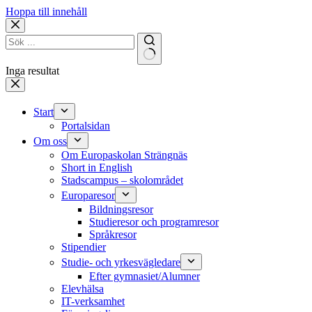
Hoppa till innehåll
Inga resultat
Start
Portalsidan
Om oss
Om Europaskolan Strängnäs
Short in English
Stadscampus – skolområdet
Europaresor
Bildningsresor
Studieresor och programresor
Språkresor
Stipendier
Studie- och yrkesvägledare
Efter gymnasiet/Alumner
Elevhälsa
IT-verksamhet