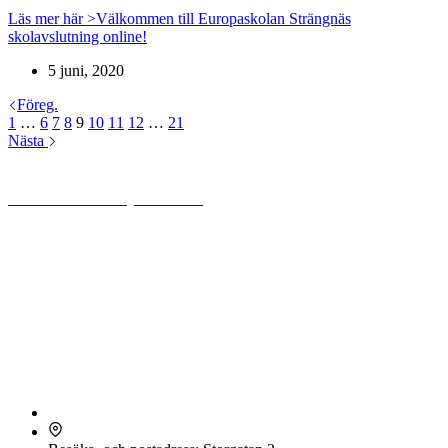
Läs mer här >
Välkommen till Europaskolan Strängnäs
skolavslutning online!
5 juni, 2020
Föreg.
1
…
6
7
8
9
10
11
12
…
21
Nästa
Stiftelsen Europaskolan
Friskolorna gymnasiet Europaskolan Strängnäs och grundskolan
Europaskolan Rogge och Europaskolan Vårfruberga, grund- och
förskola, drivs av Stiftelsen Europaskolan.
Stiftelsen Europaskolan är en icke vinstdrivande, helt ideell stiftelse.
Eventuellt överskott på verksamheten återinvesteras för att utveckla
kvaliteten i skolorna, såväl inom undervisning som lokaler och
utrustning. Stiftelsen Europaskolan är även politiskt och religiöst
oberoende.
Europaskolan Strängnäs