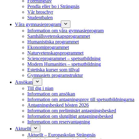
Föreningsliv
Pendla eller bo i Strängnäs
Vår broschyr
Studentbalen
Våra gymnasieprogram
Information om våra gymnasieprogram
Samhällsvetenskapsprogrammet
Humanistiska programmet
Ekonomiprogrammet
Naturvetenskapsprogrammet
Scienceprogrammet – spetsutbildning
Modern Humanities – spetsutbildning
Estetiska kurser som tillval
Gymnasiets programstruktur
Ansökan
Till dig i nian
Information om ansökan
Information om antagningsprov till spetsutbildningarna
Antagningsbesked hösten 2026
Information om preliminärt antagningsbesked
Information om slutgiltigt antagningsbesked
Information om reservantagning
Aktuellt
Aktuellt – Europaskolan Strängnäs