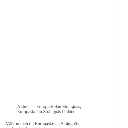
Europaskolan
Strängnäs
Aktuellt – Europaskolan Strängnäs
,
Europaskolan Strängnäs i bilder
Välkommen till Europaskolan Strängnäs