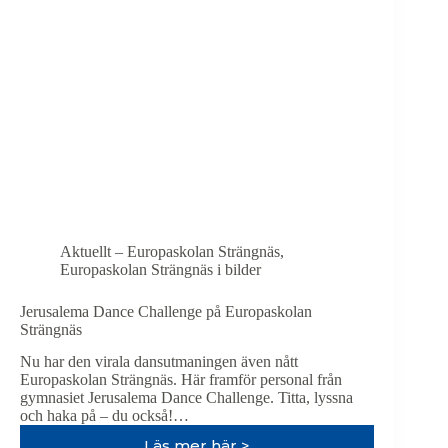
Strängnäs
Aktuellt – Europaskolan Strängnäs
,
Europaskolan Strängnäs i bilder
Jerusalema Dance Challenge på Europaskolan
Strängnäs
Nu har den virala dansutmaningen även nått
Europaskolan Strängnäs. Här framför personal från
gymnasiet Jerusalema Dance Challenge. Titta, lyssna
och haka på – du också!…
Läs mer här >