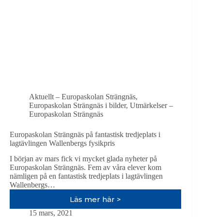
Aktuellt – Europaskolan Strängnäs
,
Europaskolan Strängnäs i bilder
,
Utmärkelser –
Europaskolan Strängnäs
Europaskolan Strängnäs på fantastisk tredjeplats i
lagtävlingen Wallenbergs fysikpris
I början av mars fick vi mycket glada nyheter på
Europaskolan Strängnäs. Fem av våra elever kom
nämligen på en fantastisk tredjeplats i lagtävlingen
Wallenbergs…
Läs mer här >
Europaskolan
Strängnäs
15 mars, 2021