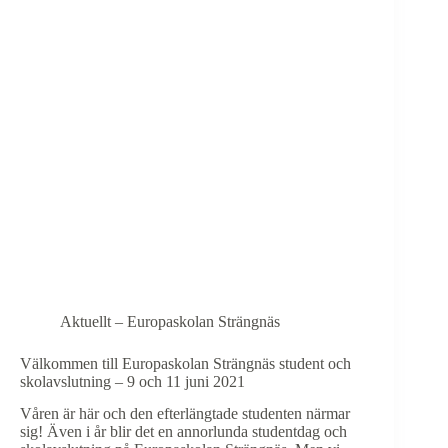
dag
den
9
juni
2021
Aktuellt – Europaskolan Strängnäs
Välkommen till Europaskolan Strängnäs student och
skolavslutning – 9 och 11 juni 2021
Våren är här och den efterlängtade studenten närmar
sig! Även i år blir det en annorlunda studentdag och