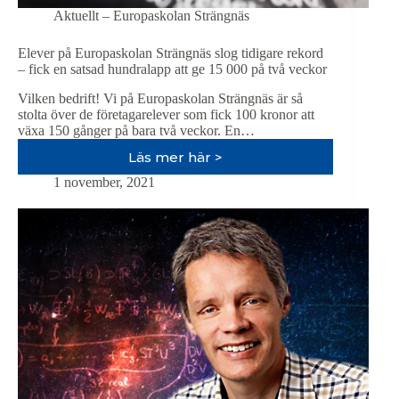
Aktuellt – Europaskolan Strängnäs
Elever på Europaskolan Strängnäs slog tidigare rekord
– fick en satsad hundralapp att ge 15 000 på två veckor
Vilken bedrift! Vi på Europaskolan Strängnäs är så
stolta över de företagarelever som fick 100 kronor att
växa 150 gånger på bara två veckor. En…
Läs mer här >
Elever
på
1 november, 2021
Europaskolan
Strängnäs
slog
tidigare
rekord
–
fick
en
satsad
hundralapp
att
ge