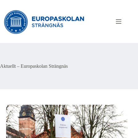
Hoppa
till
innehåll
Aktuellt – Europaskolan Strängnäs