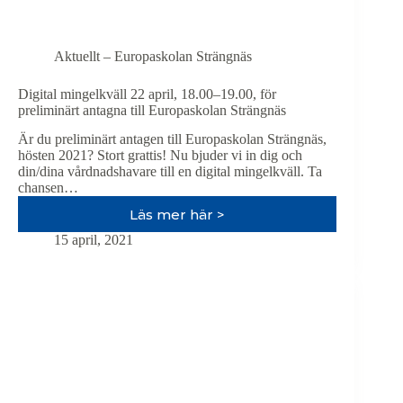
Aktuellt – Europaskolan Strängnäs
Digital mingelkväll 22 april, 18.00–19.00, för
preliminärt antagna till Europaskolan Strängnäs
Är du preliminärt antagen till Europaskolan Strängnäs,
hösten 2021? Stort grattis! Nu bjuder vi in dig och
din/dina vårdnadshavare till en digital mingelkväll. Ta
chansen…
Läs mer här >
Digital
mingelkväll
15 april, 2021
22
april,
18.00–
19.00,
för
preliminärt
antagna
till
Europaskolan