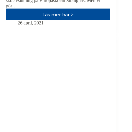
skolavslutning på Europaskolan Strängnäs. Men vi
gör…
Läs mer här >
Välkommen
till
26 april, 2021
Europaskolan
Strängnäs
student
och
skolavslutning
–
9
och
11
juni
2021