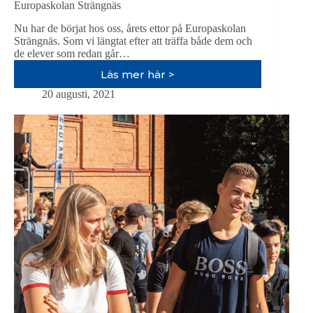
Europaskolan Strängnäs
Nu har de börjat hos oss, årets ettor på Europaskolan
Strängnäs. Som vi längtat efter att träffa både dem och
de elever som redan går…
Läs mer här >
Efterlängtat
möte
20 augusti, 2021
med
nya
och
gamla
elever
på
Europaskolan
Strängnäs