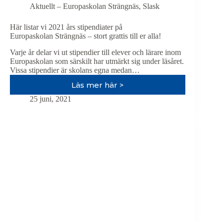
Aktuellt – Europaskolan Strängnäs
,
Slask
Här listar vi 2021 års stipendiater på
Europaskolan Strängnäs – stort grattis till er alla!
Varje år delar vi ut stipendier till elever och lärare inom
Europaskolan som särskilt har utmärkt sig under läsåret.
Vissa stipendier är skolans egna medan…
Läs mer här >
Här
listar
25 juni, 2021
vi
2021
års
stipendiater
på
Europaskolan
Strängnäs
–
stort
grattis
till
er
alla!