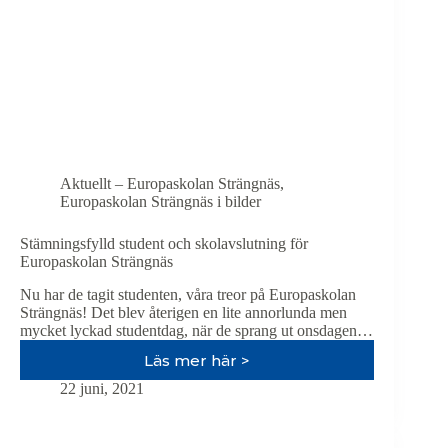
Aktuellt – Europaskolan Strängnäs
,
Europaskolan Strängnäs i bilder
Stämningsfylld student och skolavslutning för
Europaskolan Strängnäs
Nu har de tagit studenten, våra treor på Europaskolan
Strängnäs! Det blev återigen en lite annorlunda men
mycket lyckad studentdag, när de sprang ut onsdagen…
Läs mer här >
Stämningsfylld
student
22 juni, 2021
och
skolavslutning
för