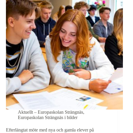
för
allmänheten
i
Djäknehallen
den
26
oktober
kl.
18.00
Aktuellt – Europaskolan Strängnäs
,
Europaskolan Strängnäs i bilder
Efterlängtat möte med nya och gamla elever på