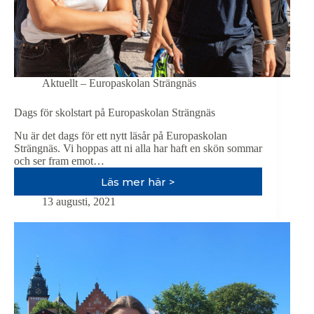
Aktuellt – Europaskolan Strängnäs
Dags för skolstart på Europaskolan Strängnäs
Nu är det dags för ett nytt läsår på Europaskolan
Strängnäs. Vi hoppas att ni alla har haft en skön sommar
och ser fram emot…
Läs mer här >
Dags
för
13 augusti, 2021
skolstart
på
Europaskolan
Strängnäs