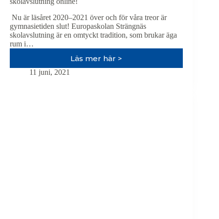
skolavslutning online!
Nu är läsåret 2020‒2021 över och för våra treor är
gymnasietiden slut! Europaskolan Strängnäs
skolavslutning är en omtyckt tradition, som brukar äga
rum i…
Läs mer här >
Välkommen
till
11 juni, 2021
Europaskolan
Strängnäs
skolavslutning
online!