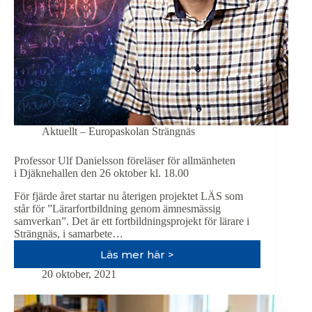
15 000
på
två
veckor
Aktuellt – Europaskolan Strängnäs
Professor Ulf Danielsson föreläser för allmänheten
i Djäknehallen den 26 oktober kl. 18.00
För fjärde året startar nu återigen projektet LÄS som
står för ”Lärarfortbildning genom ämnesmässig
samverkan”. Det är ett fortbildningsprojekt för lärare i
Strängnäs, i samarbete…
Läs mer här >
Professor
Ulf
20 oktober, 2021
Danielsson
föreläser