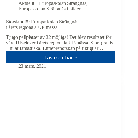
Aktuellt – Europaskolan Strängnäs
,
Europaskolan Strängnäs i bilder
Storslam för Europaskolan Strängnäs
i årets regionala UF-mässa
Tjugo pallplatser av 32 möjliga! Det blev resultatet för
våra UF-elever i årets regionala UF-mässa. Stort grattis
– ni är fantastiska! Entreprenörskap på riktigt är…
Läs mer här >
Storslam
för
23 mars, 2021
Europaskolan
Strängnäs
i
årets
regionala
UF-
mässa