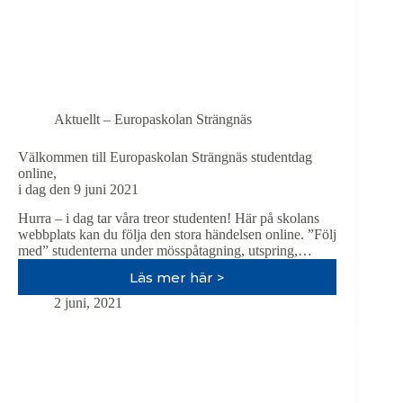
Aktuellt – Europaskolan Strängnäs
Välkommen till Europaskolan Strängnäs studentdag
online,
i dag den 9 juni 2021
Hurra ‒ i dag tar våra treor studenten! Här på skolans
webbplats kan du följa den stora händelsen online. ”Följ
med” studenterna under mösspåtagning, utspring,…
Läs mer här >
Välkommen
till
2 juni, 2021
Europaskolan
Strängnäs
studentdag
online,
i