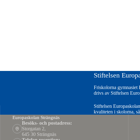
Stiftelsen Europ
Friskolorna gymnasiet
drivs av Stiftelsen Eur
Stiftelsen Europaskolan 
kvaliteten i skolorna, 
Europaskolan Strängnäs
Besöks- och postadress:
Storgatan 2,
645 30 Strängnäs
Telefon reception: