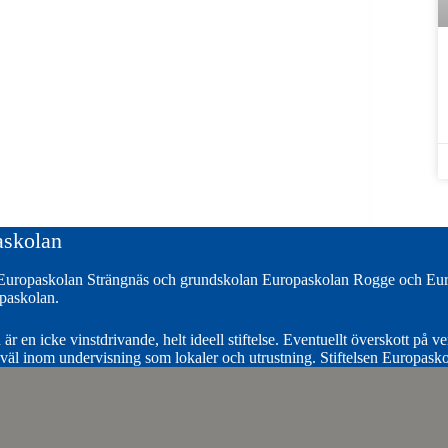
askolan
 Europaskolan Strängnäs och grundskolan Europaskolan Rogge och Euro
opaskolan.
är en icke vinstdrivande, helt ideell stiftelse. Eventuellt överskott på v
såväl inom undervisning som lokaler och utrustning. Stiftelsen Europasko