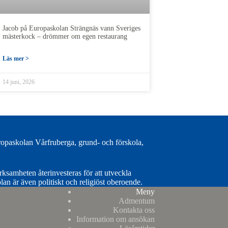
Jacob på Europaskolan Strängnäs vann Sveriges
mästerkock – drömmer om egen restaurang
Läs mer >
14 juni, 2026
paskolan Vårfruberga, grund- och förskola,
erksamheten återinvesteras för att utveckla
lan är även politiskt och religiöst oberoende.
Meny
Admentum
Kontakta oss
Information om ansökan