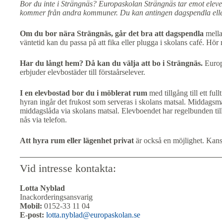
Bor du inte i Strängnäs? Europaskolan Strängnäs tar emot eleve
kommer från andra kommuner. Du kan antingen dagspendla eller 
Om du bor nära Strängnäs, går det bra att dagspendla
mella
väntetid kan du passa på att fika eller plugga i skolans café. 
Har du långt hem? Då kan du välja att bo i Strängnäs.
Europ
erbjuder elevbostäder till förstaårselever.
I en elevbostad bor du i möblerat rum
med tillgång till ett ful
hyran ingår det frukost som serveras i skolans matsal. Middagsmå
middagslåda via skolans matsal. Elevboendet har regelbunden til
nås via telefon.
Att hyra rum eller lägenhet privat
är också en möjlighet. Kans
Vid intresse kontakta:
Lotta Nyblad
Inackorderingsansvarig
Mobil:
0152-33 11 04
E-post:
lotta.nyblad@europaskolan.se