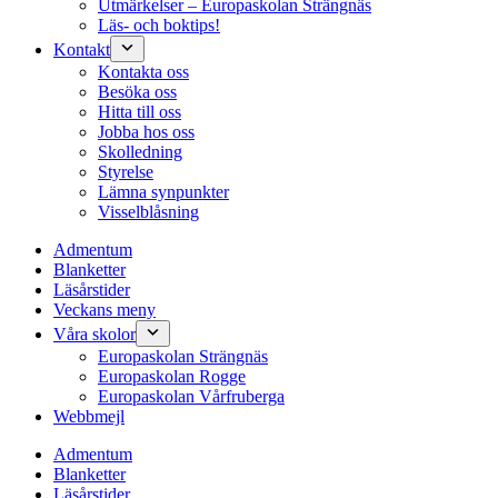
Utmärkelser – Europaskolan Strängnäs
Läs- och boktips!
Kontakt
Kontakta oss
Besöka oss
Hitta till oss
Jobba hos oss
Skolledning
Styrelse
Lämna synpunkter
Visselblåsning
Admentum
Blanketter
Läsårstider
Veckans meny
Våra skolor
Europaskolan Strängnäs
Europaskolan Rogge
Europaskolan Vårfruberga
Webbmejl
Admentum
Blanketter
Läsårstider