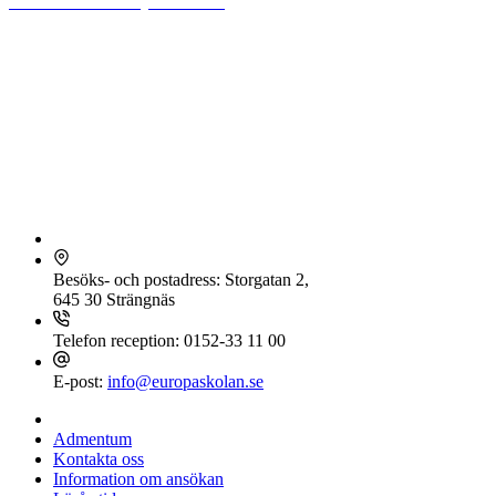
Stiftelsen Europaskolan
Friskolorna gymnasiet Europaskolan Strängnäs och grundskolan
Europaskolan Rogge och Europaskolan Vårfruberga, grund- och
förskola, drivs av Stiftelsen Europaskolan.
Stiftelsen Europaskolan är en icke vinstdrivande, helt ideell stiftelse.
Eventuellt överskott på verksamheten återinvesteras för att utveckla
kvaliteten i skolorna, såväl inom undervisning som lokaler och
utrustning. Stiftelsen Europaskolan är även politiskt och religiöst
oberoende.
Europaskolan Strängnäs
Besöks- och postadress:
Storgatan 2,
645 30 Strängnäs
Telefon reception:
0152-33 11 00
E-post:
info@europaskolan.se
Meny
Admentum
Kontakta oss
Information om ansökan