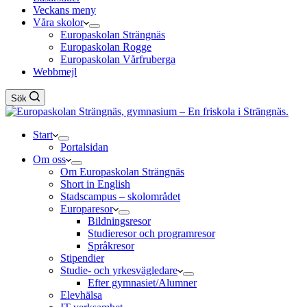
Veckans meny
Våra skolor
Europaskolan Strängnäs
Europaskolan Rogge
Europaskolan Vårfruberga
Webbmejl
Sök
Start
Portalsidan
Om oss
Om Europaskolan Strängnäs
Short in English
Stadscampus – skolområdet
Europaresor
Bildningsresor
Studieresor och programresor
Språkresor
Stipendier
Studie- och yrkesvägledare
Efter gymnasiet/Alumner
Elevhälsa