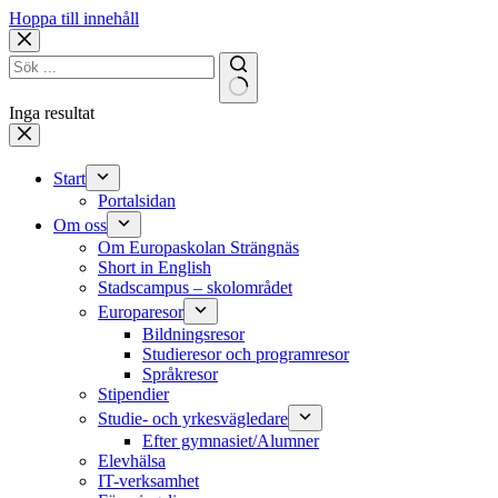
Hoppa till innehåll
Inga resultat
Start
Portalsidan
Om oss
Om Europaskolan Strängnäs
Short in English
Stadscampus – skolområdet
Europaresor
Bildningsresor
Studieresor och programresor
Språkresor
Stipendier
Studie- och yrkesvägledare
Efter gymnasiet/Alumner
Elevhälsa
IT-verksamhet