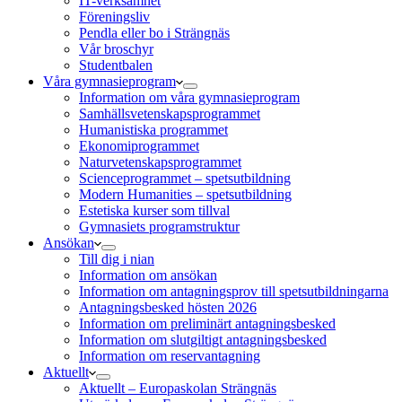
IT-verksamhet
Föreningsliv
Pendla eller bo i Strängnäs
Vår broschyr
Studentbalen
Våra gymnasieprogram
Information om våra gymnasieprogram
Samhällsvetenskapsprogrammet
Humanistiska programmet
Ekonomiprogrammet
Naturvetenskapsprogrammet
Scienceprogrammet – spetsutbildning
Modern Humanities – spetsutbildning
Estetiska kurser som tillval
Gymnasiets programstruktur
Ansökan
Till dig i nian
Information om ansökan
Information om antagningsprov till spetsutbildningarna
Antagningsbesked hösten 2026
Information om preliminärt antagningsbesked
Information om slutgiltigt antagningsbesked
Information om reservantagning
Aktuellt
Aktuellt – Europaskolan Strängnäs