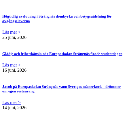
Högtidlig avslutning i Strängnäs domkyrka och betygsutdelning för
avgångseleverna
Läs mer >
25 juni, 2026
Glädje och frihetskänsla när Europaskolan Strängnäs firade studentdagen
Läs mer >
16 juni, 2026
Jacob på Europaskolan Strängnäs vann Sveriges mästerkock – drömmer
om egen restaurang
Läs mer >
14 juni, 2026