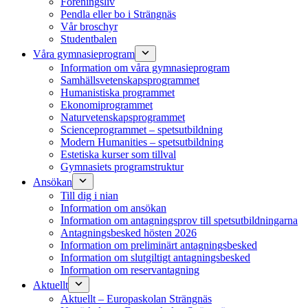
Föreningsliv
Pendla eller bo i Strängnäs
Vår broschyr
Studentbalen
Våra gymnasieprogram
Information om våra gymnasieprogram
Samhällsvetenskapsprogrammet
Humanistiska programmet
Ekonomiprogrammet
Naturvetenskapsprogrammet
Scienceprogrammet – spetsutbildning
Modern Humanities – spetsutbildning
Estetiska kurser som tillval
Gymnasiets programstruktur
Ansökan
Till dig i nian
Information om ansökan
Information om antagningsprov till spetsutbildningarna
Antagningsbesked hösten 2026
Information om preliminärt antagningsbesked
Information om slutgiltigt antagningsbesked
Information om reservantagning
Aktuellt
Aktuellt – Europaskolan Strängnäs