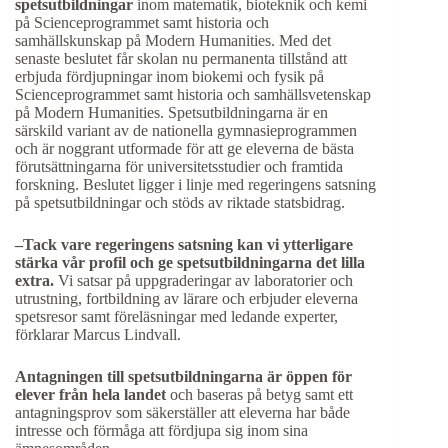
spetsutbildningar
inom matematik, bioteknik och kemi
på Scienceprogrammet samt historia och
samhällskunskap på Modern Humanities. Med det
senaste beslutet får skolan nu permanenta tillstånd att
erbjuda fördjupningar inom biokemi och fysik på
Scienceprogrammet samt historia och samhällsvetenskap
på Modern Humanities. Spetsutbildningarna är en
särskild variant av de nationella gymnasieprogrammen
och är noggrant utformade för att ge eleverna de bästa
förutsättningarna för universitetsstudier och framtida
forskning. Beslutet ligger i linje med regeringens satsning
på spetsutbildningar och stöds av riktade statsbidrag.
–Tack vare regeringens satsning kan vi ytterligare
stärka vår profil och ge spetsutbildningarna det lilla
extra.
Vi satsar på uppgraderingar av laboratorier och
utrustning, fortbildning av lärare och erbjuder eleverna
spetsresor samt föreläsningar med ledande experter,
förklarar Marcus Lindvall.
Antagningen till spetsutbildningarna är öppen för
elever från hela landet
och baseras på betyg samt ett
antagningsprov som säkerställer att eleverna har både
intresse och förmåga att fördjupa sig inom sina