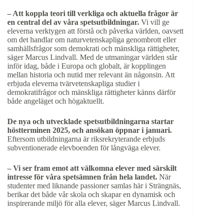
– Att koppla teori till verkliga och aktuella frågor är
en central del av våra spetsutbildningar.
Vi vill ge
eleverna verktygen att förstå och påverka världen, oavsett
om det handlar om naturvetenskapliga genombrott eller
samhällsfrågor som demokrati och mänskliga rättigheter,
säger Marcus Lindvall. Med de utmaningar världen står
inför idag, både i Europa och globalt, är kopplingen
mellan historia och nutid mer relevant än någonsin. Att
erbjuda eleverna tvärvetenskapliga studier i
demokratifrågor och mänskliga rättigheter känns därför
både angeläget och högaktuellt.
De nya och utvecklade spetsutbildningarna startar
höstterminen 2025, och ansökan öppnar i januari.
Eftersom utbildningarna är riksrekryterande erbjuds
subventionerade elevboenden för långväga elever.
– Vi ser fram emot att välkomna elever med särskilt
intresse för våra spetsämnen från hela landet.
När
studenter med liknande passioner samlas här i Strängnäs,
berikar det både vår skola och skapar en dynamisk och
inspirerande miljö för alla elever, säger Marcus Lindvall.