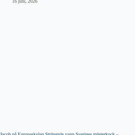
16 juni, 2026
Jacob på Europaskolan Strängnäs vann Sveriges mästerkock –