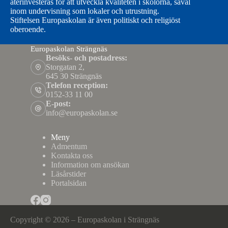
återinvesteras för att utveckla kvaliteten i skolorna, såväl
inom undervisning som lokaler och utrustning.
Stiftelsen Europaskolan är även politiskt och religiöst
oberoende.
Europaskolan Strängnäs
Besöks- och postadress:
Storgatan 2,
645 30 Strängnäs
Telefon reception:
0152-33 11 00
E-post:
info@europaskolan.se
Meny
Admentum
Kontakta oss
Information om ansökan
Läsårstider
Portalsidan
Copyright © 2026 – Europaskolan i Strängnäs