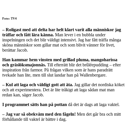
Foto: TV4
– Roligast med att delta har helt klart varit alla människor jag
träffar och fått lära känna.
Man lever i en bubbla under
inspelningen och det blir väldigt intensivt. Jag har fått träffa många
sköna människor som gillar mat och som blivit vänner för livet,
berättar Jacob.
Han kammar hem vinsten med grillad pluma, mangoharissa
och gräslöksmajonnäs.
Till efterrätt blir det brûléepudding – efter
inspiration från farmor. På frågan vilken som är hans paradrätt
tvekade han lite, men till slut landar han på Wallenbergare.
– Kul att laga och väldigt gott att äta.
Jag gillar det nordiska köket
och att experimentera. Det är lite tråkigt att laga sådan mat man
redan kan, säger Jacob.
I programmet sätts han på pottan
då det är dags att laga vaktel.
– Jag var så obekväm med den fågeln!
Men det går bra och mitt
förhållande till vaktel är bättre i dag.