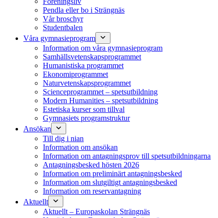
Föreningsliv
Pendla eller bo i Strängnäs
Vår broschyr
Studentbalen
Våra gymnasieprogram
Information om våra gymnasieprogram
Samhällsvetenskapsprogrammet
Humanistiska programmet
Ekonomiprogrammet
Naturvetenskapsprogrammet
Scienceprogrammet – spetsutbildning
Modern Humanities – spetsutbildning
Estetiska kurser som tillval
Gymnasiets programstruktur
Ansökan
Till dig i nian
Information om ansökan
Information om antagningsprov till spetsutbildningarna
Antagningsbesked hösten 2026
Information om preliminärt antagningsbesked
Information om slutgiltigt antagningsbesked
Information om reservantagning
Aktuellt
Aktuellt – Europaskolan Strängnäs