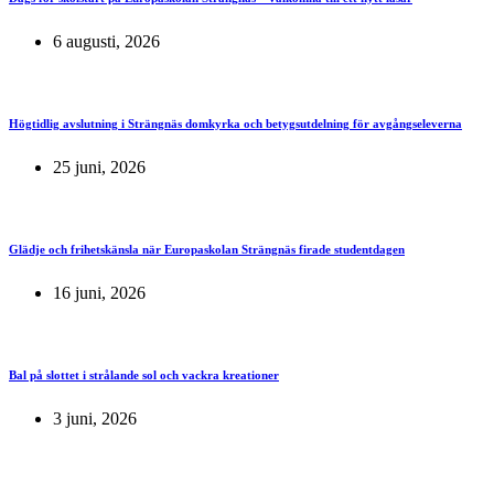
6 augusti, 2026
Högtidlig avslutning i Strängnäs domkyrka och betygsutdelning för avgångseleverna
25 juni, 2026
Glädje och frihetskänsla när Europaskolan Strängnäs firade studentdagen
16 juni, 2026
Bal på slottet i strålande sol och vackra kreationer
3 juni, 2026