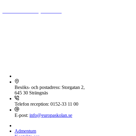
Stiftelsen Europaskolan
Friskolorna gymnasiet Europaskolan Strängnäs och grundskolan
Europaskolan Rogge och Europaskolan Vårfruberga, grund- och
förskola, drivs av Stiftelsen Europaskolan.
Stiftelsen Europaskolan är en icke vinstdrivande, helt ideell stiftelse.
Eventuellt överskott på verksamheten återinvesteras för att utveckla
kvaliteten i skolorna, såväl inom undervisning som lokaler och
utrustning. Stiftelsen Europaskolan är även politiskt och religiöst
oberoende.
Europaskolan Strängnäs
Besöks- och postadress:
Storgatan 2,
645 30 Strängnäs
Telefon reception:
0152-33 11 00
E-post:
info@europaskolan.se
Meny
Admentum