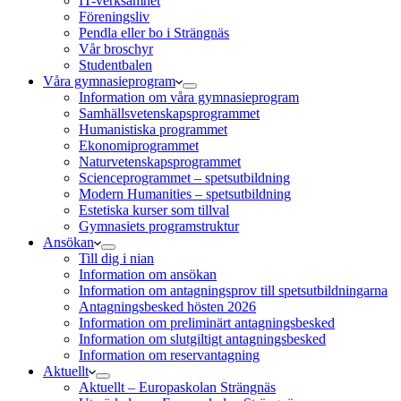
IT-verksamhet
Föreningsliv
Pendla eller bo i Strängnäs
Vår broschyr
Studentbalen
Våra gymnasieprogram
Information om våra gymnasieprogram
Samhällsvetenskapsprogrammet
Humanistiska programmet
Ekonomiprogrammet
Naturvetenskapsprogrammet
Scienceprogrammet – spetsutbildning
Modern Humanities – spetsutbildning
Estetiska kurser som tillval
Gymnasiets programstruktur
Ansökan
Till dig i nian
Information om ansökan
Information om antagningsprov till spetsutbildningarna
Antagningsbesked hösten 2026
Information om preliminärt antagningsbesked
Information om slutgiltigt antagningsbesked
Information om reservantagning
Aktuellt
Aktuellt – Europaskolan Strängnäs