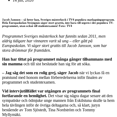
14 jun, 2026
Jacob Jansson – så heter han, Sveriges mästerkock i TV4 populära matlagningsprogram.
Hela Europaskolan Strängnäs säger stort grattis, inte bara till segern i det populära TV-
programmet, utan också till studentexamen! Foto: TV4
Programmet Sveriges mästerkock har funnits sedan 2011, men
aldrig tidigare har vinnaren varit så ung – eller gått på
Europaskolan. Vi säger stort grattis till Jacob Jansson, som har
stora drömmar för framtiden.
Han har tittat på programmet många gånger tillsammans med
sin mamma
och till sist beslutade han sig för att söka.
– Jag såg det som en rolig grej, säger Jacob
när vi lyckas få en
pratstund med honom mellan förberedelserna inför finalen av
programmet och studentexamen.
Vid intervjutillfället var utgången av programmets final
fortfarande en hemlighet.
Det visar sig några dagar senare att den
sympatiske och ödmjuke unge mannen från Eskilstuna skulle ta hem
hela tävlingen inför de övriga deltagarna och, så klart, juryn
bestående av Tom Sjöstedt, Tina Nordström och Tommy
Myllymäki.