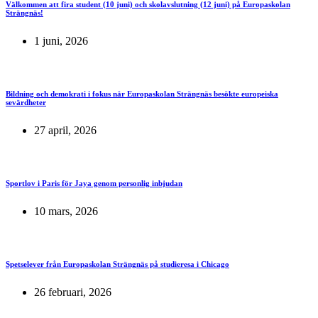
Välkommen att fira student (10 juni) och skolavslutning (12 juni) på Europaskolan
Strängnäs!
1 juni, 2026
Bildning och demokrati i fokus när Europaskolan Strängnäs besökte europeiska
sevärdheter
27 april, 2026
Sportlov i Paris för Jaya genom personlig inbjudan
10 mars, 2026
Spetselever från Europaskolan Strängnäs på studieresa i Chicago
26 februari, 2026