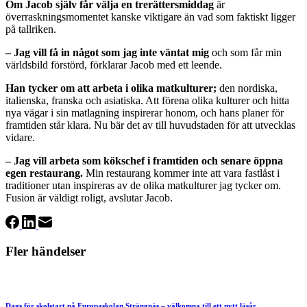
Om Jacob själv får välja en trerättersmiddag
är
överraskningsmomentet kanske viktigare än vad som faktiskt ligger
på tallriken.
– Jag vill få in något som jag inte väntat mig
och som får min
världsbild förstörd, förklarar Jacob med ett leende.
Han tycker om att arbeta i olika matkulturer;
den nordiska,
italienska, franska och asiatiska. Att förena olika kulturer och hitta
nya vägar i sin matlagning inspirerar honom, och hans planer för
framtiden står klara. Nu bär det av till huvudstaden för att utvecklas
vidare.
– Jag vill arbeta som kökschef i framtiden och senare öppna
egen restaurang.
Min restaurang kommer inte att vara fastlåst i
traditioner utan inspireras av de olika matkulturer jag tycker om.
Fusion är väldigt roligt, avslutar Jacob.
Fler händelser
Dags för skolstart på Europaskolan Strängnäs – välkomna till ett nytt läsår