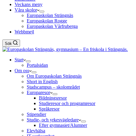
Veckans meny
Våra skolor
Europaskolan Strängnäs
Europaskolan Rogge
Europaskolan Vårfruberga
Webbmejl
Sök
Start
Portalsidan
Om oss
Om Europaskolan Strängnäs
Short in English
Stadscampus – skolområdet
Europaresor
Bildningsresor
Studieresor och programresor
Språkresor
Stipendier
Studie- och yrkesvägledare
Efter gymnasiet/Alumner
Elevhälsa