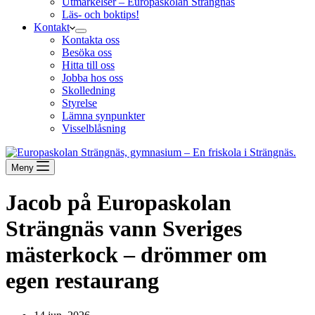
Utmärkelser – Europaskolan Strängnäs
Läs- och boktips!
Kontakt
Kontakta oss
Besöka oss
Hitta till oss
Jobba hos oss
Skolledning
Styrelse
Lämna synpunkter
Visselblåsning
Meny
Jacob på Europaskolan
Strängnäs vann Sveriges
mästerkock – drömmer om
egen restaurang