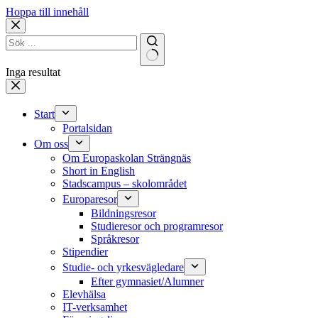
Hoppa till innehåll
Inga resultat
Start
Portalsidan
Om oss
Om Europaskolan Strängnäs
Short in English
Stadscampus – skolområdet
Europaresor
Bildningsresor
Studieresor och programresor
Språkresor
Stipendier
Studie- och yrkesvägledare
Efter gymnasiet/Alumner
Elevhälsa
IT-verksamhet