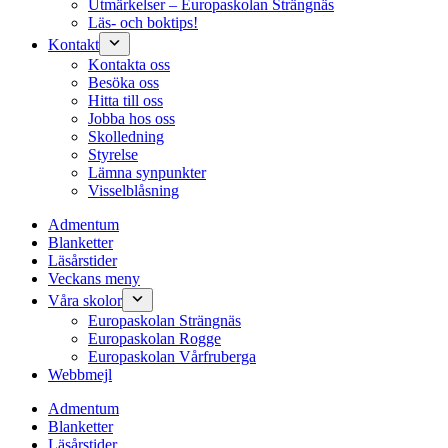
Utmärkelser – Europaskolan Strängnäs
Läs- och boktips!
Kontakt
Kontakta oss
Besöka oss
Hitta till oss
Jobba hos oss
Skolledning
Styrelse
Lämna synpunkter
Visselblåsning
Admentum
Blanketter
Läsårstider
Veckans meny
Våra skolor
Europaskolan Strängnäs
Europaskolan Rogge
Europaskolan Vårfruberga
Webbmejl
Admentum
Blanketter
Läsårstider