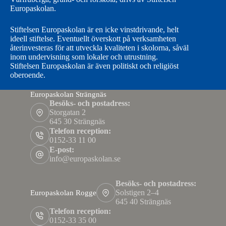
Europaskolan.
Stiftelsen Europaskolan är en icke vinstdrivande, helt
ideell stiftelse. Eventuellt överskott på verksamheten
återinvesteras för att utveckla kvaliteten i skolorna, såväl
inom undervisning som lokaler och utrustning.
Stiftelsen Europaskolan är även politiskt och religiöst
oberoende.
Europaskolan Strängnäs
Besöks- och postadress:
Storgatan 2
645 30 Strängnäs
Telefon reception:
0152-33 11 00
E-post:
info@europaskolan.se
Besöks- och postadress:
Solstigen 2–4
Europaskolan Rogge
645 40 Strängnäs
Telefon reception:
0152-33 35 00