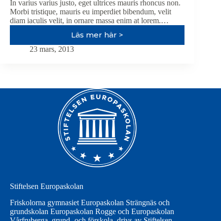
In varius varius justo, eget ultrices mauris rhoncus non.
Morbi tristique, mauris eu imperdiet bibendum, velit
diam iaculis velit, in ornare massa enim at lorem.…
Läs mer här >
Amazing
post
23 mars, 2013
with
all
the
goodies
Stiftelsen Europaskolan
Friskolorna gymnasiet Europaskolan Strängnäs och
grundskolan Europaskolan Rogge och Europaskolan
Vårfruberga, grund- och förskola, drivs av Stiftelsen