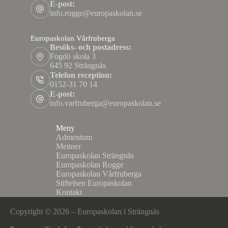
E-post:
info.rogge@europaskolan.se
Europaskolan Vårfruberga
Besöks- och postadress:
Fogdö skola 3
645 92 Strängnäs
Telefon reception:
0152-31 70 14
E-post:
info.varfruberga@europaskolan.se
Meny
Admentum
Meitner
Europaskolan Strängnäs
Europaskolan Rogge
Europaskolan Vårfruberga
Stiftelsen Europaskolan
Kontakt
Copyright © 2026 – Europaskolan i Strängnäs