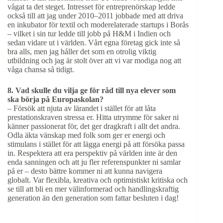
vågat ta det steget. Intresset för entreprenörskap ledde
också till att jag under 2010–2011 jobbade med att driva
en inkubator för textil och moderelaterade startups i Borås
– vilket i sin tur ledde till jobb på H&M i Indien och
sedan vidare ut i världen. Vårt egna företag gick inte så
bra alls, men jag håller det som en otrolig viktig
utbildning och jag är stolt över att vi var modiga nog att
våga chansa så tidigt.
8. Vad skulle du vilja ge för råd till nya elever som
ska börja på Europaskolan?
– Försök att njuta av lärandet i stället för att låta
prestationskraven stressa er. Hitta utrymme för saker ni
känner passionerat för, det ger dragkraft i allt det andra.
Odla äkta vänskap med folk som ger er energi och
stimulans i stället för att lägga energi på att försöka passa
in. Respektera att era perspektiv på världen inte är den
enda sanningen och att ju fler referenspunkter ni samlar
på er – desto bättre kommer ni att kunna navigera
globalt. Var flexibla, kreativa och optimistiskt kritiska och
se till att bli en mer välinformerad och handlingskraftig
generation än den generation som fattar besluten i dag!