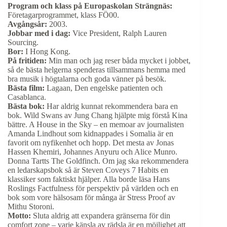
Program och klass på Europaskolan Strängnäs:
Företagarprogrammet, klass FÖ00.
Avgångsår:
2003.
Jobbar med i dag:
Vice President, Ralph Lauren
Sourcing.
Bor:
I Hong Kong.
På fritiden:
Min man och jag reser båda mycket i jobbet,
så de bästa helgerna spenderas tillsammans hemma med
bra musik i högtalarna och goda vänner på besök.
Bästa film:
Lagaan, Den engelske patienten och
Casablanca.
Bästa bok:
Har aldrig kunnat rekommendera bara en
bok. Wild Swans av Jung Chang hjälpte mig förstå Kina
bättre. A House in the Sky – en memoar av journalisten
Amanda Lindhout som kidnappades i Somalia är en
favorit om nyfikenhet och hopp. Det mesta av Jonas
Hassen Khemiri, Johannes Anyuru och Alice Munro.
Donna Tartts The Goldfinch. Om jag ska rekommendera
en ledarskapsbok så är Steven Coveys 7 Habits en
klassiker som faktiskt hjälper. Alla borde läsa Hans
Roslings Factfulness för perspektiv på världen och en
bok som vore hälsosam för många är Stress Proof av
Mithu Storoni.
Motto:
Sluta aldrig att expandera gränserna för din
comfort zone – varje känsla av rädsla är en möjlighet att