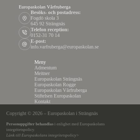
Europaskolan Vårfruberga
Besöks- och postadress:
Fogdö skola 3
645 92 Strängnäs
Telefon reception:
0152-31 70 14
E-post:
info.varfruberga@europaskolan.se
Meny
Admentum
Meitner
Europaskolan Strängnäs
Europaskolan Rogge
Europaskolan Vårfruberga
Stiftelsen Europaskolan
Kontakt
Copyright © 2026 – Europaskolan i Strängnäs
Personuppgifter behandlas
i enlighet med
Europaskolans
integritetspolicy.
Länk till Europaskolans integritetspolicy>