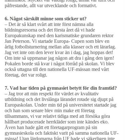
påfrestande, allt var utvecklande och formativt.
6. Något särskilt minne som sticker ut?
– Det är så klart svårt att inte först nämna alla
bildningsresorna och det första året då vi hade
Europakunskap med den karismatiske grundaren rektor
Jan Peterson. Vi startade Europa- Cupen som blev en
årlig fotbollsturnering mellan alla klasser och ett lärarlag.
Jag vet inte om den lever kvar än i dag, jag hoppas det!
Om inte så uppmanar jag någon att dra i gång den igen!
Pokalen borde stå kvar i något förråd på skolan. Vi blev
också uttagna till den nationella UF-mässan med vårt
företag, det var roligt.
7. Vad har tiden på gymnasiet betytt för din framtid?
– Jag tror att min respekt för värdet av kvalitativ
utbildning och det livslånga lärandet rotade sig djupt på
Europaskolan. Under min tid på universitetet startade jag
och han som senare blev min make ett företag
tillsammans, vi var relativt tidiga med att försöka göra
hållbart producerade herrkläder som inte kändes eko.
Även han hade gått ett företagarprogram på sin
gymnasieskola och faktiskt varit på samma nationella UF-
mässa! Utan lärdomarna från UF hade vi säkerligen inte