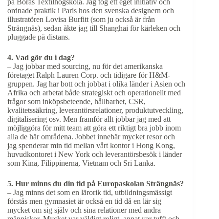
på Borås Textilhögskola. Jag tog ett eget initiativ och
ordnade praktik i Paris hos den svenska designern och
illustratören Lovisa Burfitt (som ju också är från
Strängnäs), sedan åkte jag till Shanghai för kärleken och
pluggade på distans.
4. Vad gör du i dag?
– Jag jobbar med sourcing, nu för det amerikanska
företaget Ralph Lauren Corp. och tidigare för H&M-
gruppen. Jag har bott och jobbat i olika länder i Asien och
Afrika och arbetat både strategiskt och operationellt med
frågor som inköpsbeteende, hållbarhet, CSR,
kvalitetssäkring, leverantörsrelationer, produktutveckling,
digitalisering osv. Men framför allt jobbar jag med att
möjliggöra för mitt team att göra ett riktigt bra jobb inom
alla de här områdena. Jobbet innebär mycket resor och
jag spenderar min tid mellan vårt kontor i Hong Kong,
huvudkontoret i New York och leverantörsbesök i länder
som Kina, Filippinerna, Vietnam och Sri Lanka.
5. Hur minns du din tid på Europaskolan Strängnäs?
– Jag minns det som en lärorik tid, utbildningsmässigt
förstås men gymnasiet är också en tid då en lär sig
mycket om sig själv och sina relationer med andra
människor. Mycket var väldigt roligt, annat var tufft och