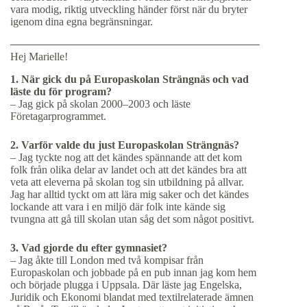
vara modig, riktig utveckling händer först när du bryter
igenom dina egna begränsningar.
Hej Marielle!
1. När gick du på Europaskolan Strängnäs och vad
läste du för program?
– Jag gick på skolan 2000–2003 och läste
Företagarprogrammet.
2. Varför valde du just Europaskolan Strängnäs?
– Jag tyckte nog att det kändes spännande att det kom
folk från olika delar av landet och att det kändes bra att
veta att eleverna på skolan tog sin utbildning på allvar.
Jag har alltid tyckt om att lära mig saker och det kändes
lockande att vara i en miljö där folk inte kände sig
tvungna att gå till skolan utan såg det som något positivt.
3. Vad gjorde du efter gymnasiet?
– Jag åkte till London med två kompisar från
Europaskolan och jobbade på en pub innan jag kom hem
och började plugga i Uppsala. Där läste jag Engelska,
Juridik och Ekonomi blandat med textilrelaterade ämnen