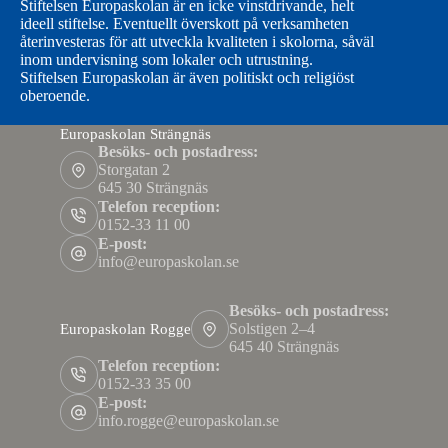
Stiftelsen Europaskolan är en icke vinstdrivande, helt
ideell stiftelse. Eventuellt överskott på verksamheten
återinvesteras för att utveckla kvaliteten i skolorna, såväl
inom undervisning som lokaler och utrustning.
Stiftelsen Europaskolan är även politiskt och religiöst
oberoende.
Europaskolan Strängnäs
Besöks- och postadress:
Storgatan 2
645 30 Strängnäs
Telefon reception:
0152-33 11 00
E-post:
info@europaskolan.se
Besöks- och postadress:
Solstigen 2–4
Europaskolan Rogge
645 40 Strängnäs
Telefon reception:
0152-33 35 00
E-post:
info.rogge@europaskolan.se