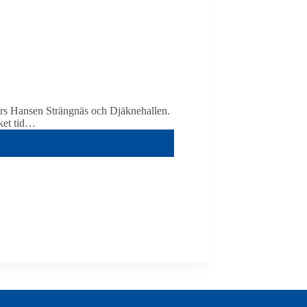
ders Hansen Strängnäs och Djäknehallen.
ket tid…
llen