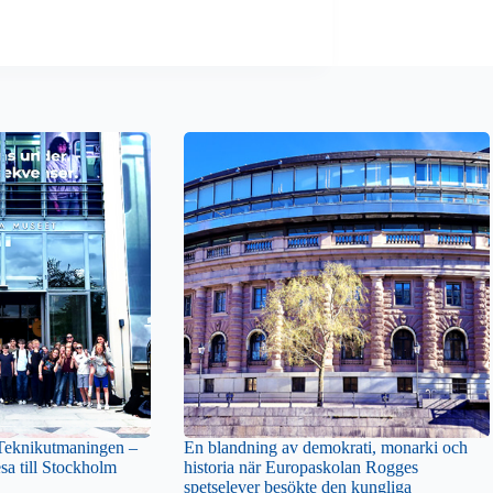
 Teknikutmaningen –
En blandning av demokrati, monarki och
sa till Stockholm
historia när Europaskolan Rogges
spetselever besökte den kungliga