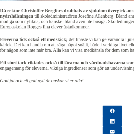
Då rektor Christoffer Bergfors drabbats av sjukdom övergick ansva
nyårshälsningen
till skoladministratören Josefine Allenberg. Bland ann
modiga som nyfikna, och kanske ibland även lite busiga. Skolledningen o
Europaskolan Rogges fina elever åstadkommer.
Eleverna fick också ett medskick;
det finaste vi kan ge varandra i jul
kärlek. Det kan handla om att säga något snällt, både i verkliga livet ell
för någon som inte mår bra. Alla kan vi visa medkänsla för dem som har
Ett stort tack riktades också till lärarna och vårdnadshavarna so
engagemang för eleverna, viktiga ingredienser som gör att undervisning
God jul och ett gott nytt år önskar vi er alla!