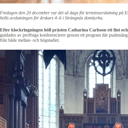
Fredagen den 20 december var det så dags för terminsavslutning på 
hölls avslutningen för årskurs 4–6 i Strängnäs domkyrka.
Efter klockringningen höll prästen Catharina Carlsson ett fint och
guidades av proffsiga konferencierer genom ett program där psalmsån
från både mellan- och högstadiet.