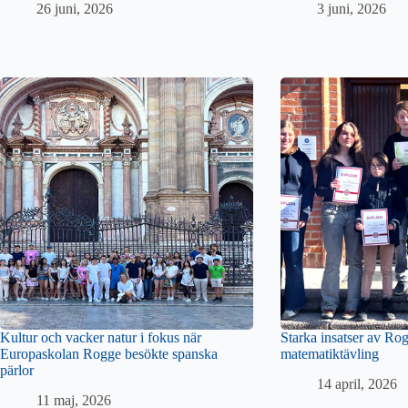
26 juni, 2026
3 juni, 2026
Kultur och vacker natur i fokus när
Starka insatser av Rog
Europaskolan Rogge besökte spanska
matematiktävling
pärlor
14 april, 2026
11 maj, 2026