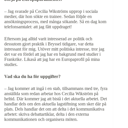
– Jag svarade på Cecilia Wikströms upprop i sociala
medier, där hon sökte en trainee. Sedan följde en
ansökningsprocess, med många sökande. Så en dag kom
telefonsamtalet: att jag fått uppdraget!
Eftersom jag alltid varit intresserad av politik och
dessutom gjort praktik i Bryssel tidigare, var detta
intressant för mig. Utöver mitt politiska intresse, tror jag
det var en fördel att jag har en bakgrund med studier i
Frankrike. Likaså att jag har en Europaprofil på mina
studier
.
Vad ska du ha för uppgifter?
– Jag kommer att ingå i en stab, tillsammans med tre, fyra
anställda som redan arbetar hos Cecilia Wikström på
heltid. Där kommer jag att bistå i det aktuella arbetet. Det
handlar dels om den aktuella lagstiftning som sker där på
plats. Dels handlar det om att delta i det kommunikativa
arbetet: skriva debattartiklar, delta i den externa
kommunikationen och organisera möten.