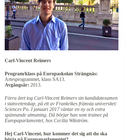
Carl-Vincent Reimers
Program/klass på Europaskolan Strängnäs:
Artesprogrammet, klass SA13.
Avgångsår:
2013.
Förra året tog Carl-Vincent Reimers sin kandidatexamen
i statsvetenskap, på ett av Frankrikes främsta universitet:
Sciences Po. I januari 2017 väntar en ny och extra
spännande utmaning. Då börjar han som trainee på
Europaparlamentet, hos Cecilia Wikström.
Hej Carl-Vincent, hur kommer det sig att du ska
börja på Europaparlamentet?