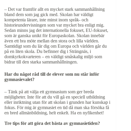
– Det var framför allt en mycket stark sammanhållning
bland dem som jag gick med. Skolan har väldigt
kompetenta lärare, inte minst inom språk- och
historieundervisningen som var mycket bra enligt mig.
Sedan minns jag det internationella fokuset, EU-fokuset,
som är ganska unikt för Europaskolan. Skolan innebär
även ett bra möte mellan den stora och lilla världen.
Samtidigt som du lär dig om Europa och världen går du
på en liten skola. Du befinner dig i Strängnäs, i
domkyrkokvarteren – en väldigt småskalig miljö som
bidrar till den starka sammanhållningen.
Har du något råd till de elever som nu står inför
gymnasievalet?
– Tänk på att välja ett gymnasium som ger breda
möjligheter. Inte för att du vill gå en speciell utbildning
eller inriktning utan för att skolan i grunden har kunskap i
fokus. För mig är gymnasiet en tid då man ska försöka få
en bred allmänbildning, helt enkelt. Ha en nyfikenhet!
Tre tips för att göra det bästa av gymnasietiden?