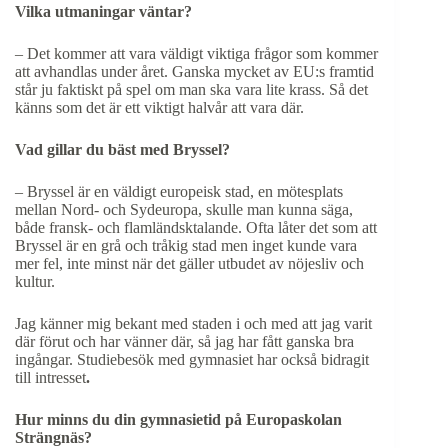
Vilka utmaningar väntar?
– Det kommer att vara väldigt viktiga frågor som kommer
att avhandlas under året. Ganska mycket av EU:s framtid
står ju faktiskt på spel om man ska vara lite krass. Så det
känns som det är ett viktigt halvår att vara där.
Vad gillar du bäst med Bryssel?
– Bryssel är en väldigt europeisk stad, en mötesplats
mellan Nord- och Sydeuropa, skulle man kunna säga,
både fransk- och flamländsktalande. Ofta låter det som att
Bryssel är en grå och tråkig stad men inget kunde vara
mer fel, inte minst när det gäller utbudet av nöjesliv och
kultur.
Jag känner mig bekant med staden i och med att jag varit
där förut och har vänner där, så jag har fått ganska bra
ingångar. Studiebesök med gymnasiet har också bidragit
till intresset
.
Hur minns du din gymnasietid på Europaskolan
Strängnäs?