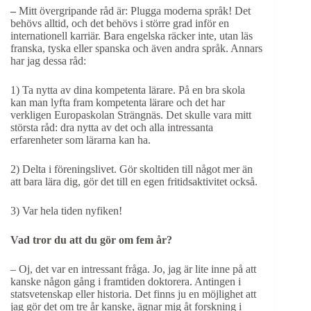
–
Mitt övergripande råd är: Plugga moderna språk! Det
behövs alltid, och det behövs i större grad inför en
internationell karriär. Bara engelska räcker inte, utan läs
franska, tyska eller spanska och även andra språk. Annars
har jag dessa råd:
1) Ta nytta av dina kompetenta lärare. På en bra skola
kan man lyfta fram kompetenta lärare och det har
verkligen Europaskolan Strängnäs. Det skulle vara mitt
största råd: dra nytta av det och alla intressanta
erfarenheter som lärarna kan ha.
2) Delta i föreningslivet. Gör skoltiden till något mer än
att bara lära dig, gör det till en egen fritidsaktivitet också.
3) Var hela tiden nyfiken!
Vad tror du att du gör om fem år?
– Oj, det var en intressant fråga. Jo, jag är lite inne på att
kanske någon gång i framtiden doktorera. Antingen i
statsvetenskap eller historia. Det finns ju en möjlighet att
jag gör det om tre år kanske, ägnar mig åt forskning i